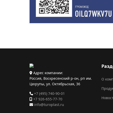
Разд
Адрес компании:
Россия, Воскресенский р-он, рп им.
О ком
Цюрупы, ул. Октябрьская, 36
Проду
+7 (495) 740-90-01
Новос
+7 926-655-77-70
info@turoplast.ru