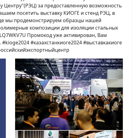
у Центру"(РЭЦ) за предоставленную возможность
лашаем посетить выставку КИОГЕ и стенд РЭЦ, в
 где мы продемонстрируем образцы нашей
 полимерные композиции для изоляции стальных
OILQ7WKV7U Промокод уже активирован, Вам
 #kioge2024 #казахстанкиоге2024 #выставкакиоге
#российскийэкспортныйцентр